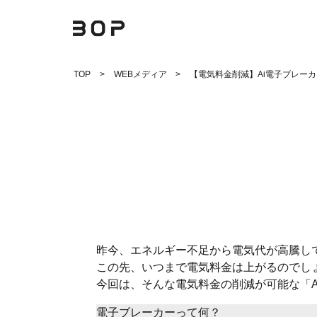
Skip
TOP
WEBメディア
【電気料金削減】Ai電子ブレーカ
to
content
昨今、エネルギー不足から電気代が高騰し
この先、いつまで電気料金は上がるのでし
今回は、そんな電気料金の削減が可能な「A
電子ブレーカーって何？