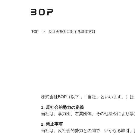
Skip
TOP
反社会勢力に対する基本方針
to
content
株式会社BOP（以下，「当社」といいます。）
1. 反社会的勢力の定義
当社は、暴力団、右翼団体、その他法令により暴
2. 禁止事項
当社は、反社会的勢力との間で、いかなる取引、