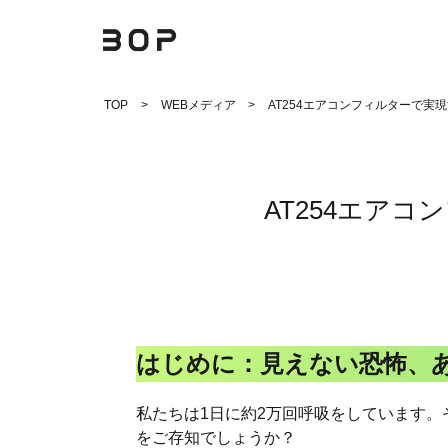
Skip
TOP
WEBメディア
AT254エアコンフィルターで
to
content
AT254エア
はじめに：見えない恐怖、
私たちは1日に約2万回呼吸をしています
をご存知でしょうか？