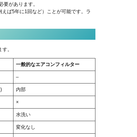
必要があります。
例えば5年に1回など）ことが可能です。ラ
ます。
一般的なエアコンフィルター
–
)
内部
×
水洗い
変化なし