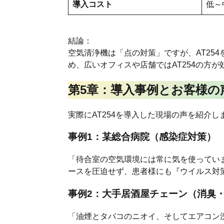
導入コスト
低～
結論：
空気清浄機は「点の対策」ですが、AT25
め、広いオフィスや店舗ではAT254の方が
第5章：導入事例とお客様の
実際にAT254を導入した現場の声を紹介し
事例1：某総合病院（感染症対策）
「待合室の空気環境には常に気を使っていま
ースを圧迫せず、患者様にも『ウイルス対
事例2：大手居酒屋チェーン（消臭
「油煙とタバコのニオイ、そしてエアコン