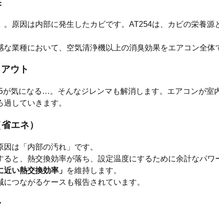
果
。原因は内部に発生したカビです。AT254は、カビの栄養
感な業種において、空気清浄機以上の消臭効果をエアコン全体
トアウト
.5が気になる…。そんなジレンマも解消します。エアコンが室
ろ過していきます。
（省エネ）
原因は「内部の汚れ」です。
ると、熱交換効率が落ち、設定温度にするために余計なパワー
に近い熱交換効率」
を維持します。
減につながるケースも報告されています。
ン