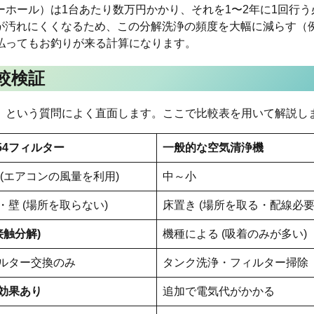
ホール）は1台あたり数万円かかり、それを1〜2年に1回行う
部が汚れにくくなるため、この分解洗浄の頻度を大幅に減らす（
払ってもお釣りが来る計算になります。
較検証
」という質問によく直面します。ここで比較表を用いて解説し
54
フィルター
一般的な空気清浄機
(エアコンの風量を利用)
中～小
・壁 (場所を取らない)
床置き (場所を取る・配線必要
接触分解
)
機種による (吸着のみが多い)
ルター交換のみ
タンク洗浄・フィルター掃除
効果あり
追加で電気代がかかる