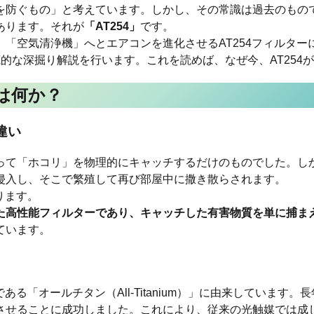
を防ぐもの」と考えています。しかし、その常識は過去のもの
あります。それが
「AT254」
です。
「空気清浄機」へとエアコンを進化させるAT254フィルタ
的な深掘り解説を行います。これを読めば、なぜ今、AT254
とは何か？
違い
て「ホコリ」を物理的にキャッチするだけのものでした。しかし
侵入し、そこで繁殖して再び部屋中に撒き散らされます。
ります。
た高性能フィルターであり、キャッチした有害物質を単に捕ま
ています。
ある「オールチタン（All-Titanium）」に由来していま
させることに成功しました。これにより、従来の光触媒では成